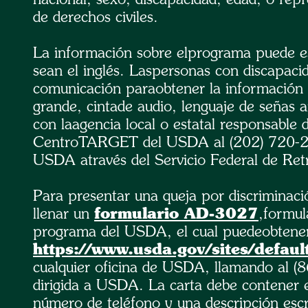
de derechos civiles.
La información sobre elprograma puede es
sean el inglés. Laspersonas con discapaci
comunicación paraobtener la información d
grande, cintade audio, lenguaje de señas 
con laagencia local o estatal responsable 
CentroTARGET del USDA al (202) 720-26
USDA através del Servicio Federal de Ret
Para presentar una queja por discriminac
llenar un
formulario AD-3027
,formul
programa del USDA, el cual puedeobtener
https://www.usda.gov/sites/defau
cualquier oficina de USDA, llamando al (
dirigida a USDA. La carta debe contener e
número de teléfono y una descripción escri