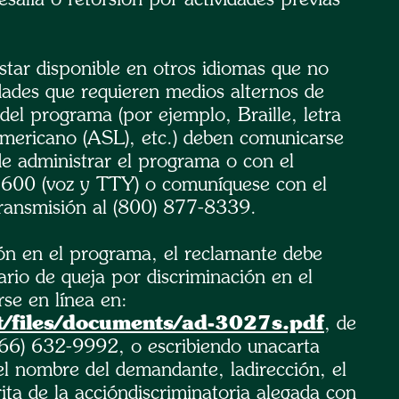
tar disponible en otros idiomas que no
dades que requieren medios alternos de
el programa (por ejemplo, Braille, letra
americano (ASL), etc.) deben comunicarse
de administrar el programa o con el
00 (voz y TTY) o comuníquese con el
ransmisión al (800) 877-8339.
ión en el programa, el reclamante debe
ario de queja por discriminación en el
se en línea en:
lt/files/documents/ad-3027s.pdf
, de
866) 632-9992, o escribiendo unacarta
l nombre del demandante, ladirección, el
ta de la accióndiscriminatoria alegada con