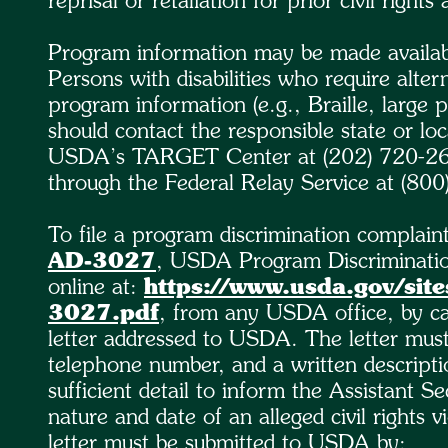
reprisal or retaliation for prior civil rights a
Program information may be made availabl
Persons with disabilities who require alt
program information (e.g., Braille, large
should contact the responsible state or lo
USDA’s TARGET Center at (202) 720-26
through the Federal Relay Service at (80
To file a program discrimination complai
AD-3027
, USDA Program Discriminati
online at:
https://www.usda.gov/site
3027.pdf
, from any USDA office, by ca
letter addressed to USDA. The letter mus
telephone number, and a written descriptio
sufficient detail to inform the Assistant S
nature and date of an alleged civil right
letter must be submitted to USDA by: