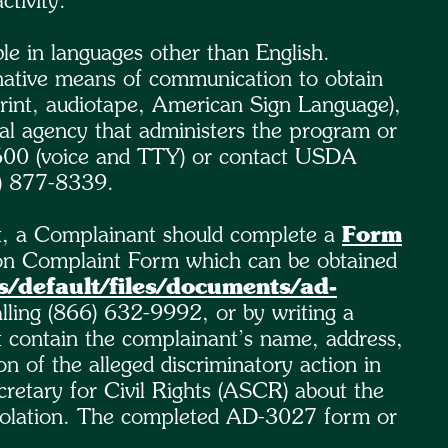
ctivity.
e in languages other than English.
ernative means of communication to obtain
 print, audiotape, American Sign Language),
cal agency that administers the program or
00 (voice and TTY) or contact USDA
0) 877-8339.
nt, a Complainant should complete a
Form
on Complaint Form which can be obtained
s/default/files/documents/ad-
lling (866) 632-9992, or by writing a
t contain the complainant’s name, address,
n of the alleged discriminatory action in
ecretary for Civil Rights (ASCR) about the
s violation. The completed AD-3027 form or